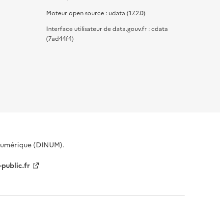
Moteur open source : udata (17.2.0)
Interface utilisateur de data.gouv.fr : cdata
(7ad44f4)
 Numérique (DINUM).
-public.fr