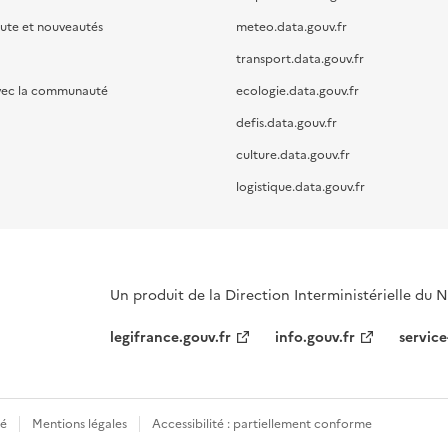
oute et nouveautés
meteo.data.gouv.fr
transport.data.gouv.fr
vec la communauté
ecologie.data.gouv.fr
defis.data.gouv.fr
culture.data.gouv.fr
logistique.data.gouv.fr
Un produit de la Direction Interministérielle du
legifrance.gouv.fr
info.gouv.fr
service
té
Mentions légales
Accessibilité : partiellement conforme