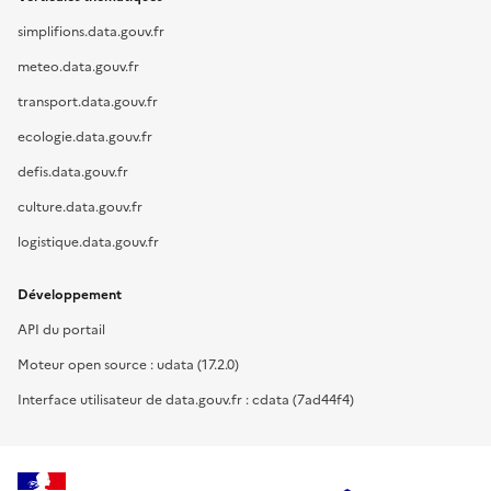
simplifions.data.gouv.fr
meteo.data.gouv.fr
transport.data.gouv.fr
ecologie.data.gouv.fr
defis.data.gouv.fr
culture.data.gouv.fr
logistique.data.gouv.fr
Développement
API du portail
Moteur open source : udata (17.2.0)
Interface utilisateur de data.gouv.fr : cdata (7ad44f4)