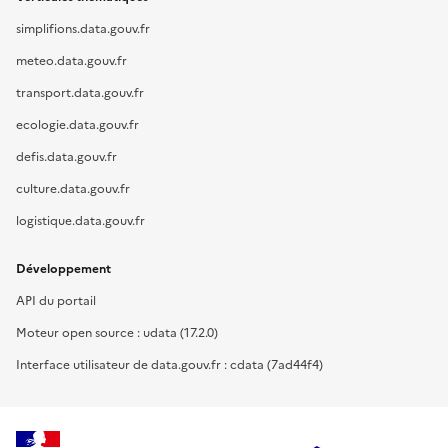
simplifions.data.gouv.fr
meteo.data.gouv.fr
transport.data.gouv.fr
ecologie.data.gouv.fr
defis.data.gouv.fr
culture.data.gouv.fr
logistique.data.gouv.fr
Développement
API du portail
Moteur open source : udata (17.2.0)
Interface utilisateur de data.gouv.fr : cdata (7ad44f4)