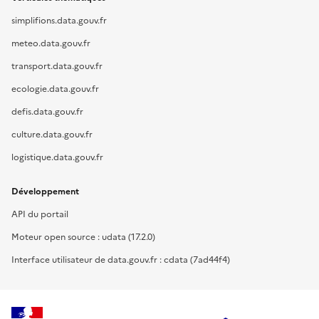
simplifions.data.gouv.fr
meteo.data.gouv.fr
transport.data.gouv.fr
ecologie.data.gouv.fr
defis.data.gouv.fr
culture.data.gouv.fr
logistique.data.gouv.fr
Développement
API du portail
Moteur open source : udata (17.2.0)
Interface utilisateur de data.gouv.fr : cdata (7ad44f4)