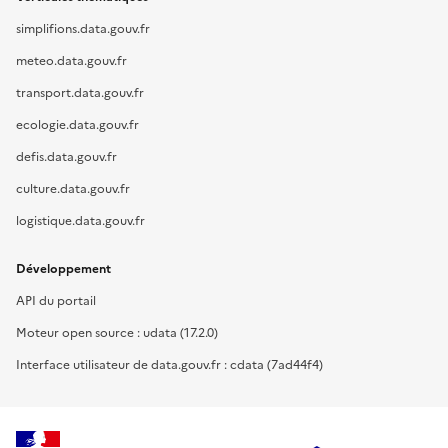
simplifions.data.gouv.fr
meteo.data.gouv.fr
transport.data.gouv.fr
ecologie.data.gouv.fr
defis.data.gouv.fr
culture.data.gouv.fr
logistique.data.gouv.fr
Développement
API du portail
Moteur open source : udata (17.2.0)
Interface utilisateur de data.gouv.fr : cdata (7ad44f4)