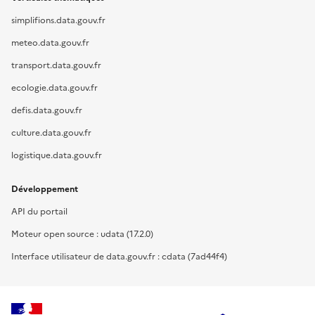
simplifions.data.gouv.fr
meteo.data.gouv.fr
transport.data.gouv.fr
ecologie.data.gouv.fr
defis.data.gouv.fr
culture.data.gouv.fr
logistique.data.gouv.fr
Développement
API du portail
Moteur open source : udata (17.2.0)
Interface utilisateur de data.gouv.fr : cdata (7ad44f4)