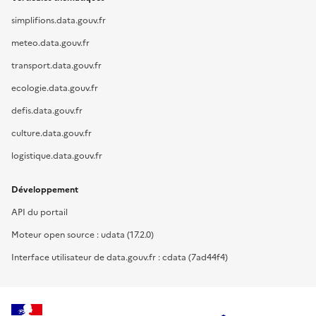
simplifions.data.gouv.fr
meteo.data.gouv.fr
transport.data.gouv.fr
ecologie.data.gouv.fr
defis.data.gouv.fr
culture.data.gouv.fr
logistique.data.gouv.fr
Développement
API du portail
Moteur open source : udata (17.2.0)
Interface utilisateur de data.gouv.fr : cdata (7ad44f4)