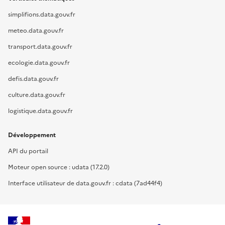
simplifions.data.gouv.fr
meteo.data.gouv.fr
transport.data.gouv.fr
ecologie.data.gouv.fr
defis.data.gouv.fr
culture.data.gouv.fr
logistique.data.gouv.fr
Développement
API du portail
Moteur open source : udata (17.2.0)
Interface utilisateur de data.gouv.fr : cdata (7ad44f4)