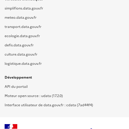
simplifions.data.gouv.fr
meteo.data.gouv.fr
transport.data.gouv.fr
ecologie.data.gouv.fr
defis.data.gouv.fr
culture.data.gouv.fr
logistique.data.gouv.fr
Développement
API du portail
Moteur open source : udata (17.2.0)
Interface utilisateur de data.gouv.fr : cdata (7ad44f4)