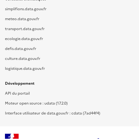
simplifions.data.gouv.fr
meteo.data.gouv.fr
transport.data.gouv.fr
ecologie.data.gouv.fr
defis.data.gouv.fr
culture.data.gouv.fr
logistique.data.gouv.fr
Développement
API du portail
Moteur open source : udata (17.2.0)
Interface utilisateur de data.gouv.fr : cdata (7ad44f4)