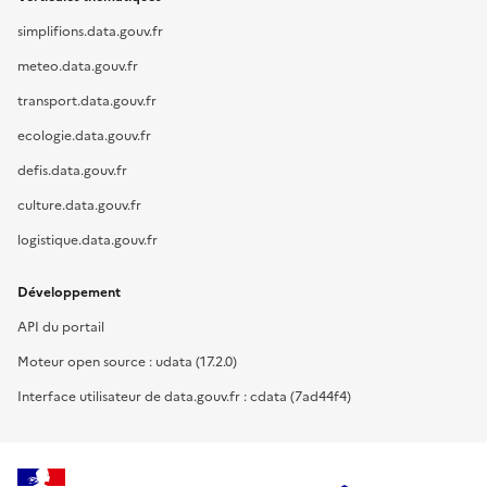
simplifions.data.gouv.fr
meteo.data.gouv.fr
transport.data.gouv.fr
ecologie.data.gouv.fr
defis.data.gouv.fr
culture.data.gouv.fr
logistique.data.gouv.fr
Développement
API du portail
Moteur open source : udata (17.2.0)
Interface utilisateur de data.gouv.fr : cdata (7ad44f4)