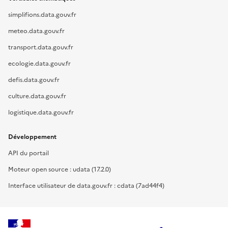
simplifions.data.gouv.fr
meteo.data.gouv.fr
transport.data.gouv.fr
ecologie.data.gouv.fr
defis.data.gouv.fr
culture.data.gouv.fr
logistique.data.gouv.fr
Développement
API du portail
Moteur open source : udata (17.2.0)
Interface utilisateur de data.gouv.fr : cdata (7ad44f4)