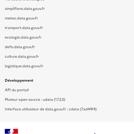
simplifions.data.gouv.fr
meteo.data.gouv.fr
transport.data.gouv.fr
ecologie.data.gouv.fr
defis.data.gouv.fr
culture.data.gouv.fr
logistique.data.gouv.fr
Développement
API du portail
Moteur open source : udata (17.2.0)
Interface utilisateur de data.gouv.fr : cdata (7ad44f4)