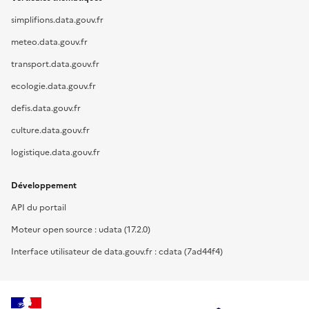
simplifions.data.gouv.fr
meteo.data.gouv.fr
transport.data.gouv.fr
ecologie.data.gouv.fr
defis.data.gouv.fr
culture.data.gouv.fr
logistique.data.gouv.fr
Développement
API du portail
Moteur open source : udata (17.2.0)
Interface utilisateur de data.gouv.fr : cdata (7ad44f4)