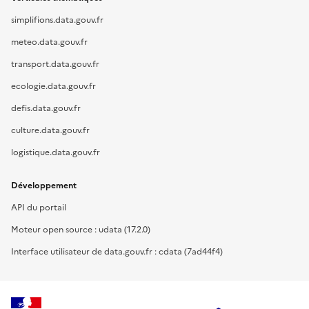
simplifions.data.gouv.fr
meteo.data.gouv.fr
transport.data.gouv.fr
ecologie.data.gouv.fr
defis.data.gouv.fr
culture.data.gouv.fr
logistique.data.gouv.fr
Développement
API du portail
Moteur open source : udata (17.2.0)
Interface utilisateur de data.gouv.fr : cdata (7ad44f4)