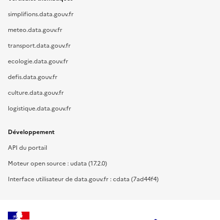
simplifions.data.gouv.fr
meteo.data.gouv.fr
transport.data.gouv.fr
ecologie.data.gouv.fr
defis.data.gouv.fr
culture.data.gouv.fr
logistique.data.gouv.fr
Développement
API du portail
Moteur open source : udata (17.2.0)
Interface utilisateur de data.gouv.fr : cdata (7ad44f4)