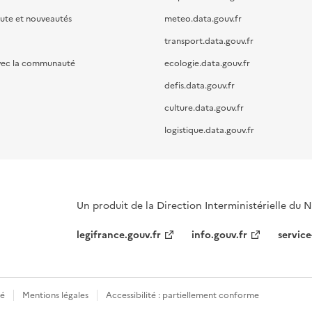
oute et nouveautés
meteo.data.gouv.fr
transport.data.gouv.fr
vec la communauté
ecologie.data.gouv.fr
defis.data.gouv.fr
culture.data.gouv.fr
logistique.data.gouv.fr
Un produit de la Direction Interministérielle du
legifrance.gouv.fr
info.gouv.fr
service
té
Mentions légales
Accessibilité : partiellement conforme