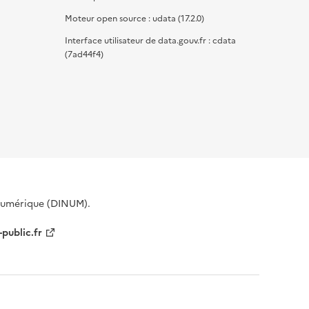
Moteur open source : udata (17.2.0)
Interface utilisateur de data.gouv.fr : cdata
(7ad44f4)
 Numérique (DINUM).
-public.fr