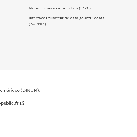
Moteur open source : udata (17.2.0)
Interface utilisateur de data.gouv.fr : cdata
(7ad44f4)
 Numérique (DINUM).
-public.fr