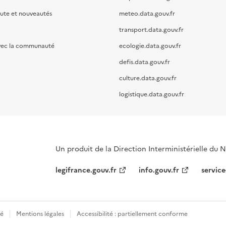
oute et nouveautés
meteo.data.gouv.fr
transport.data.gouv.fr
vec la communauté
ecologie.data.gouv.fr
defis.data.gouv.fr
culture.data.gouv.fr
logistique.data.gouv.fr
Un produit de la Direction Interministérielle du
legifrance.gouv.fr
info.gouv.fr
service
té
Mentions légales
Accessibilité : partiellement conforme