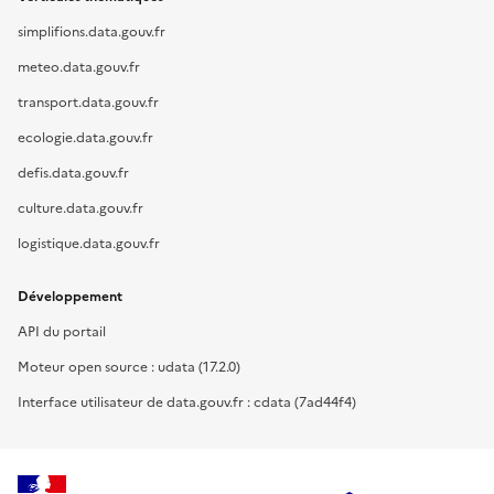
simplifions.data.gouv.fr
meteo.data.gouv.fr
transport.data.gouv.fr
ecologie.data.gouv.fr
defis.data.gouv.fr
culture.data.gouv.fr
logistique.data.gouv.fr
Développement
API du portail
Moteur open source : udata (17.2.0)
Interface utilisateur de data.gouv.fr : cdata (7ad44f4)