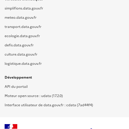
simplifions.data.gouv.fr
meteo.data.gouv.fr
transport.data.gouv.fr
ecologie.data.gouv.fr
defis.data.gouv.fr
culture.data.gouv.fr
logistique.data.gouv.fr
Développement
API du portail
Moteur open source : udata (17.2.0)
Interface utilisateur de data.gouv.fr : cdata (7ad44f4)