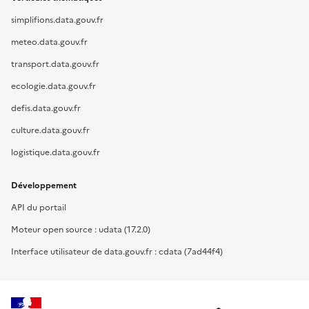
simplifions.data.gouv.fr
meteo.data.gouv.fr
transport.data.gouv.fr
ecologie.data.gouv.fr
defis.data.gouv.fr
culture.data.gouv.fr
logistique.data.gouv.fr
Développement
API du portail
Moteur open source : udata (17.2.0)
Interface utilisateur de data.gouv.fr : cdata (7ad44f4)