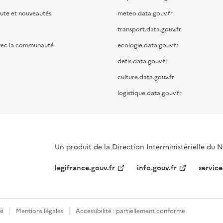
oute et nouveautés
meteo.data.gouv.fr
transport.data.gouv.fr
vec la communauté
ecologie.data.gouv.fr
defis.data.gouv.fr
culture.data.gouv.fr
logistique.data.gouv.fr
Un produit de la Direction Interministérielle du
legifrance.gouv.fr
info.gouv.fr
service
té
Mentions légales
Accessibilité : partiellement conforme