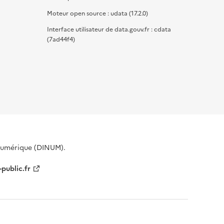
Moteur open source : udata (17.2.0)
Interface utilisateur de data.gouv.fr : cdata
(7ad44f4)
 Numérique (DINUM).
-public.fr