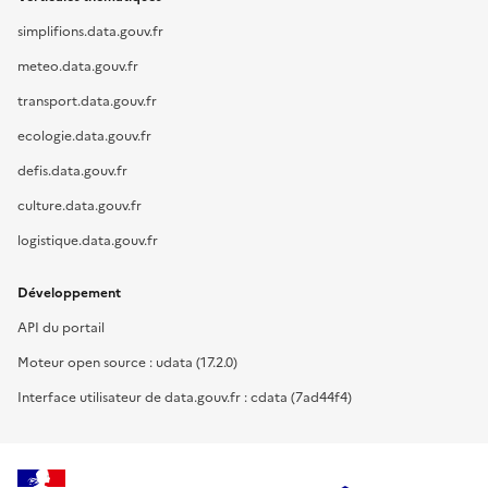
simplifions.data.gouv.fr
meteo.data.gouv.fr
transport.data.gouv.fr
ecologie.data.gouv.fr
defis.data.gouv.fr
culture.data.gouv.fr
logistique.data.gouv.fr
Développement
API du portail
Moteur open source : udata (17.2.0)
Interface utilisateur de data.gouv.fr : cdata (7ad44f4)