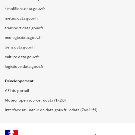
simplifions.data.gouv.fr
meteo.data.gouv.fr
transport.data.gouv.fr
ecologie.data.gouv.fr
defis.data.gouv.fr
culture.data.gouv.fr
logistique.data.gouv.fr
Développement
API du portail
Moteur open source : udata (17.2.0)
Interface utilisateur de data.gouv.fr : cdata (7ad44f4)