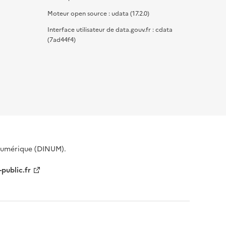
Moteur open source : udata (17.2.0)
Interface utilisateur de data.gouv.fr : cdata
(7ad44f4)
 Numérique (DINUM).
-public.fr