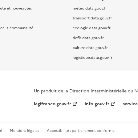
oute et nouveautés
meteo.data.gouv.fr
transport.data.gouv.fr
vec la communauté
ecologie.data.gouv.fr
defis.data.gouv.fr
culture.data.gouv.fr
logistique.data.gouv.fr
Un produit de la Direction Interministérielle du
legifrance.gouv.fr
info.gouv.fr
service
té
Mentions légales
Accessibilité : partiellement conforme