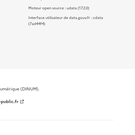
Moteur open source : udata (17.2.0)
Interface utilisateur de data.gouv.fr : cdata
(7ad44f4)
 Numérique (DINUM).
-public.fr