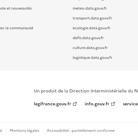
oute et nouveautés
meteo.data.gouv.fr
transport.data.gouv.fr
vec la communauté
ecologie.data.gouv.fr
defis.data.gouv.fr
culture.data.gouv.fr
logistique.data.gouv.fr
Un produit de la Direction Interministérielle du
legifrance.gouv.fr
info.gouv.fr
service
té
Mentions légales
Accessibilité : partiellement conforme