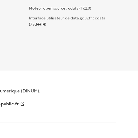
Moteur open source : udata (17.2.0)
Interface utilisateur de data.gouv.fr : cdata
(7ad44f4)
 Numérique (DINUM).
-public.fr