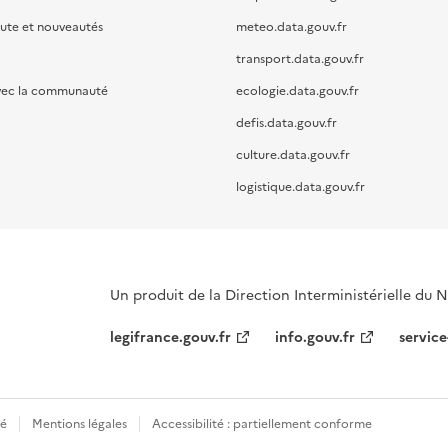
oute et nouveautés
meteo.data.gouv.fr
transport.data.gouv.fr
vec la communauté
ecologie.data.gouv.fr
defis.data.gouv.fr
culture.data.gouv.fr
logistique.data.gouv.fr
Un produit de la Direction Interministérielle du
legifrance.gouv.fr
info.gouv.fr
service
té
Mentions légales
Accessibilité : partiellement conforme