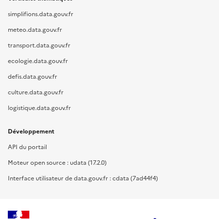
simplifions.data.gouv.fr
meteo.data.gouv.fr
transport.data.gouv.fr
ecologie.data.gouv.fr
defis.data.gouv.fr
culture.data.gouv.fr
logistique.data.gouv.fr
Développement
API du portail
Moteur open source : udata (17.2.0)
Interface utilisateur de data.gouv.fr : cdata (7ad44f4)