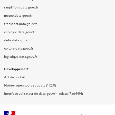
simplifions.data.gouv.fr
meteo.data.gouv.fr
transport.data.gouv.fr
ecologie.data.gouv.fr
defis.data.gouv.fr
culture.data.gouv.fr
logistique.data.gouv.fr
Développement
API du portail
Moteur open source : udata (17.2.0)
Interface utilisateur de data.gouv.fr : cdata (7ad44f4)