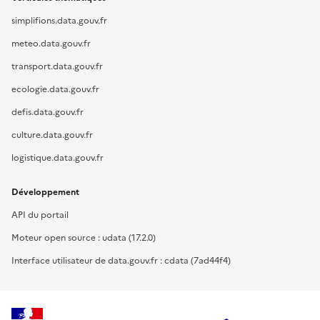
simplifions.data.gouv.fr
meteo.data.gouv.fr
transport.data.gouv.fr
ecologie.data.gouv.fr
defis.data.gouv.fr
culture.data.gouv.fr
logistique.data.gouv.fr
Développement
API du portail
Moteur open source : udata (17.2.0)
Interface utilisateur de data.gouv.fr : cdata (7ad44f4)