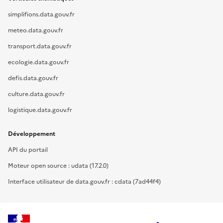
simplifions.data.gouv.fr
meteo.data.gouv.fr
transport.data.gouv.fr
ecologie.data.gouv.fr
defis.data.gouv.fr
culture.data.gouv.fr
logistique.data.gouv.fr
Développement
API du portail
Moteur open source : udata (17.2.0)
Interface utilisateur de data.gouv.fr : cdata (7ad44f4)