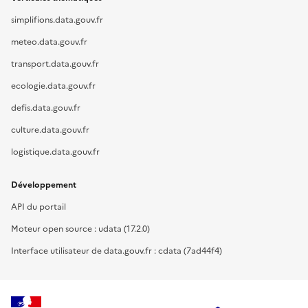
simplifions.data.gouv.fr
meteo.data.gouv.fr
transport.data.gouv.fr
ecologie.data.gouv.fr
defis.data.gouv.fr
culture.data.gouv.fr
logistique.data.gouv.fr
Développement
API du portail
Moteur open source : udata (17.2.0)
Interface utilisateur de data.gouv.fr : cdata (7ad44f4)