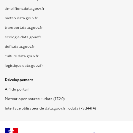
simplifions.data.gouv.fr
meteo.data.gouv.fr
transport.data.gouv.fr
ecologie.data.gouv.fr
defis.data.gouv.fr
culture.data.gouv.fr
logistique.data.gouv.fr
Développement
API du portail
Moteur open source : udata (17.2.0)
Interface utilisateur de data.gouv.fr : cdata (7ad44f4)