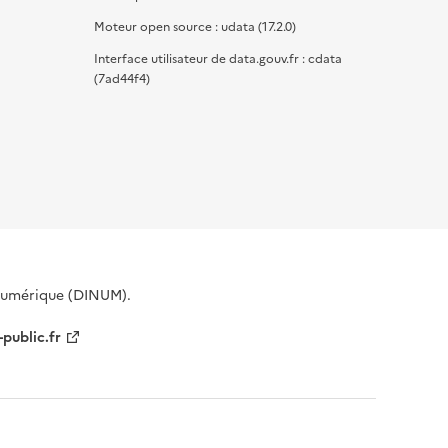
Moteur open source : udata (17.2.0)
Interface utilisateur de data.gouv.fr : cdata
(7ad44f4)
 Numérique (DINUM).
-public.fr