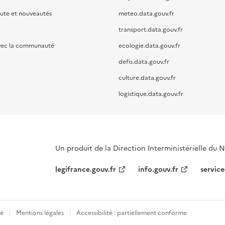
oute et nouveautés
meteo.data.gouv.fr
transport.data.gouv.fr
vec la communauté
ecologie.data.gouv.fr
defis.data.gouv.fr
culture.data.gouv.fr
logistique.data.gouv.fr
Un produit de la Direction Interministérielle du
legifrance.gouv.fr
info.gouv.fr
service
té
Mentions légales
Accessibilité : partiellement conforme