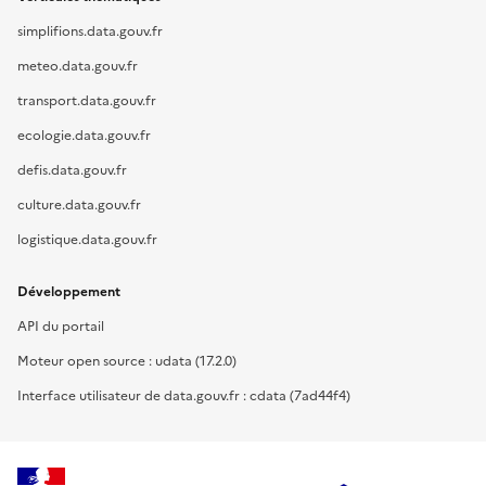
simplifions.data.gouv.fr
meteo.data.gouv.fr
transport.data.gouv.fr
ecologie.data.gouv.fr
defis.data.gouv.fr
culture.data.gouv.fr
logistique.data.gouv.fr
Développement
API du portail
Moteur open source : udata (17.2.0)
Interface utilisateur de data.gouv.fr : cdata (7ad44f4)