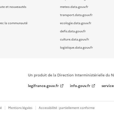
oute et nouveautés
meteo.data.gouv.fr
transport.data.gouv.fr
vec la communauté
ecologie.data.gouv.fr
defis.data.gouv.fr
culture.data.gouv.fr
logistique.data.gouv.fr
Un produit de la Direction Interministérielle du
legifrance.gouv.fr
info.gouv.fr
service
té
Mentions légales
Accessibilité : partiellement conforme