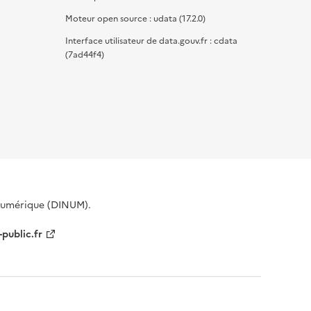
Moteur open source : udata (17.2.0)
Interface utilisateur de data.gouv.fr : cdata
(7ad44f4)
 Numérique (DINUM).
-public.fr