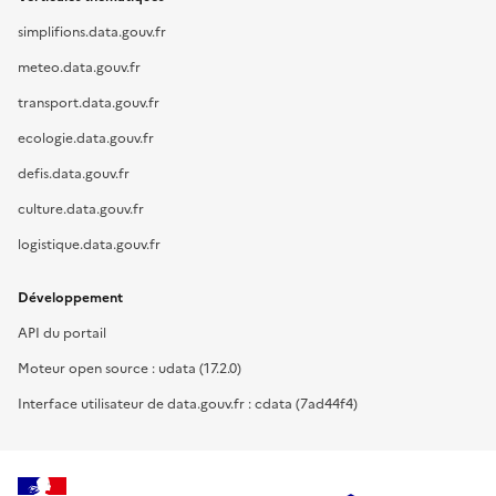
simplifions.data.gouv.fr
meteo.data.gouv.fr
transport.data.gouv.fr
ecologie.data.gouv.fr
defis.data.gouv.fr
culture.data.gouv.fr
logistique.data.gouv.fr
Développement
API du portail
Moteur open source : udata (17.2.0)
Interface utilisateur de data.gouv.fr : cdata (7ad44f4)