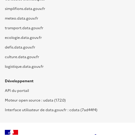
simplifions.data.gouv.fr
meteo.data.gouv.fr
transport.data.gouv.fr
ecologie.data.gouv.fr
defis.data.gouv.fr
culture.data.gouv.fr
logistique.data.gouv.fr
Développement
API du portail
Moteur open source : udata (17.2.0)
Interface utilisateur de data.gouv.fr : cdata (7ad44f4)