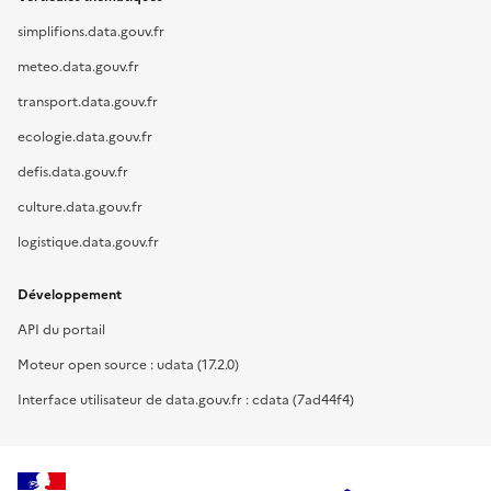
simplifions.data.gouv.fr
meteo.data.gouv.fr
transport.data.gouv.fr
ecologie.data.gouv.fr
defis.data.gouv.fr
culture.data.gouv.fr
logistique.data.gouv.fr
Développement
API du portail
Moteur open source : udata (17.2.0)
Interface utilisateur de data.gouv.fr : cdata (7ad44f4)