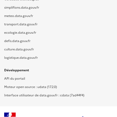
simplifions.data.gouv.fr
meteo.data.gouv.fr
transport.data.gouv.fr
ecologie.data.gouv.fr
defis.data.gouv.fr
culture.data.gouv.fr
logistique.data.gouv.fr
Développement
API du portail
Moteur open source : udata (17.2.0)
Interface utilisateur de data.gouv.fr : cdata (7ad44f4)