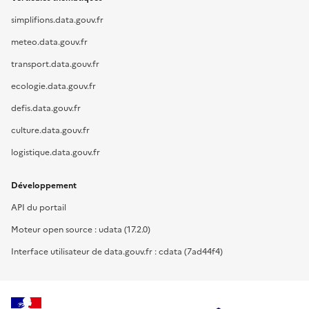
simplifions.data.gouv.fr
meteo.data.gouv.fr
transport.data.gouv.fr
ecologie.data.gouv.fr
defis.data.gouv.fr
culture.data.gouv.fr
logistique.data.gouv.fr
Développement
API du portail
Moteur open source : udata (17.2.0)
Interface utilisateur de data.gouv.fr : cdata (7ad44f4)