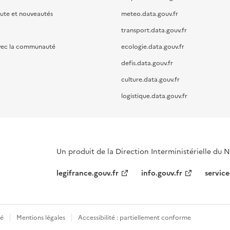
oute et nouveautés
meteo.data.gouv.fr
transport.data.gouv.fr
vec la communauté
ecologie.data.gouv.fr
defis.data.gouv.fr
culture.data.gouv.fr
logistique.data.gouv.fr
Un produit de la Direction Interministérielle du
legifrance.gouv.fr
info.gouv.fr
service
té
Mentions légales
Accessibilité : partiellement conforme