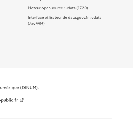
Moteur open source : udata (17.2.0)
Interface utilisateur de data.gouv.fr : cdata
(7ad44f4)
 Numérique (DINUM).
-public.fr