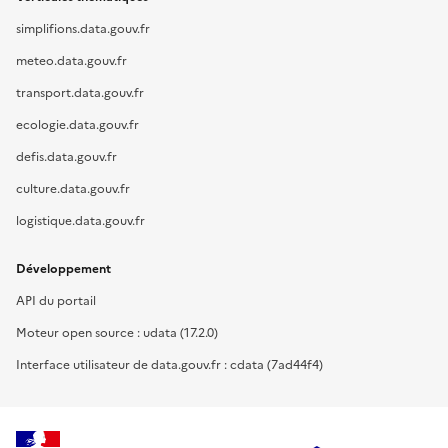
simplifions.data.gouv.fr
meteo.data.gouv.fr
transport.data.gouv.fr
ecologie.data.gouv.fr
defis.data.gouv.fr
culture.data.gouv.fr
logistique.data.gouv.fr
Développement
API du portail
Moteur open source : udata (17.2.0)
Interface utilisateur de data.gouv.fr : cdata (7ad44f4)