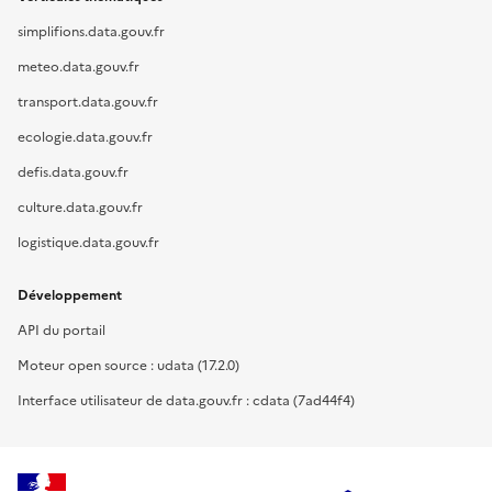
simplifions.data.gouv.fr
meteo.data.gouv.fr
transport.data.gouv.fr
ecologie.data.gouv.fr
defis.data.gouv.fr
culture.data.gouv.fr
logistique.data.gouv.fr
Développement
API du portail
Moteur open source : udata (17.2.0)
Interface utilisateur de data.gouv.fr : cdata (7ad44f4)