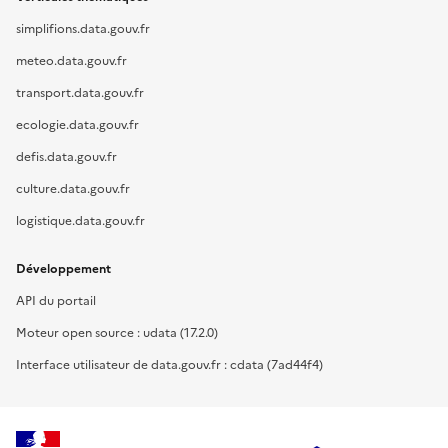
simplifions.data.gouv.fr
meteo.data.gouv.fr
transport.data.gouv.fr
ecologie.data.gouv.fr
defis.data.gouv.fr
culture.data.gouv.fr
logistique.data.gouv.fr
Développement
API du portail
Moteur open source : udata (17.2.0)
Interface utilisateur de data.gouv.fr : cdata (7ad44f4)