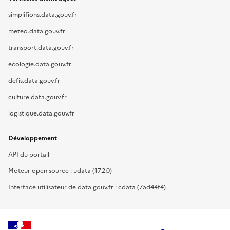
simplifions.data.gouv.fr
meteo.data.gouv.fr
transport.data.gouv.fr
ecologie.data.gouv.fr
defis.data.gouv.fr
culture.data.gouv.fr
logistique.data.gouv.fr
Développement
API du portail
Moteur open source : udata (17.2.0)
Interface utilisateur de data.gouv.fr : cdata (7ad44f4)