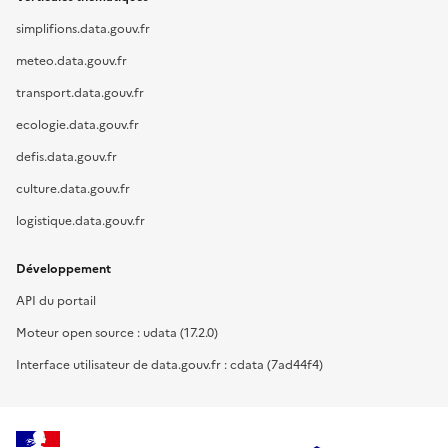
simplifions.data.gouv.fr
meteo.data.gouv.fr
transport.data.gouv.fr
ecologie.data.gouv.fr
defis.data.gouv.fr
culture.data.gouv.fr
logistique.data.gouv.fr
Développement
API du portail
Moteur open source : udata (17.2.0)
Interface utilisateur de data.gouv.fr : cdata (7ad44f4)