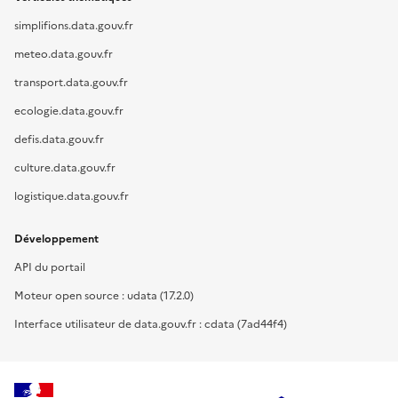
simplifions.data.gouv.fr
meteo.data.gouv.fr
transport.data.gouv.fr
ecologie.data.gouv.fr
defis.data.gouv.fr
culture.data.gouv.fr
logistique.data.gouv.fr
Développement
API du portail
Moteur open source : udata (17.2.0)
Interface utilisateur de data.gouv.fr : cdata (7ad44f4)