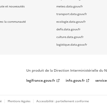
oute et nouveautés
meteo.data.gouv.fr
transport.data.gouv.fr
vec la communauté
ecologie.data.gouv.fr
defis.data.gouv.fr
culture.data.gouv.fr
logistique.data.gouv.fr
Un produit de la Direction Interministérielle du
legifrance.gouv.fr
info.gouv.fr
service
té
Mentions légales
Accessibilité : partiellement conforme