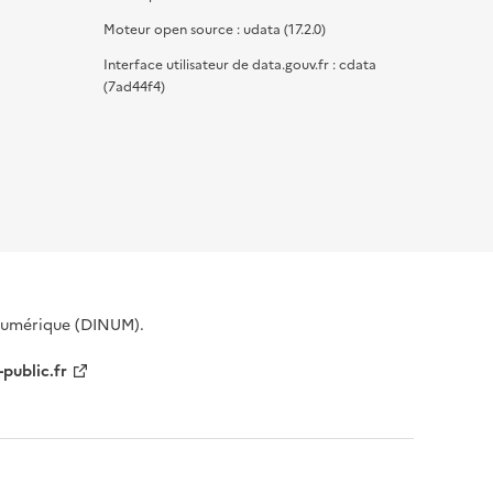
Moteur open source : udata (17.2.0)
Interface utilisateur de data.gouv.fr : cdata
(7ad44f4)
 Numérique (DINUM).
-public.fr