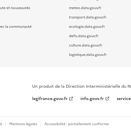
oute et nouveautés
meteo.data.gouv.fr
transport.data.gouv.fr
vec la communauté
ecologie.data.gouv.fr
defis.data.gouv.fr
culture.data.gouv.fr
logistique.data.gouv.fr
Un produit de la Direction Interministérielle du
legifrance.gouv.fr
info.gouv.fr
service
té
Mentions légales
Accessibilité : partiellement conforme