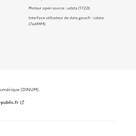
Moteur open source : udata (17.2.0)
Interface utilisateur de data.gouv.fr : cdata
(7ad44f4)
 Numérique (DINUM).
-public.fr